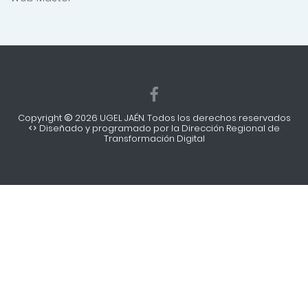
Unidad de Gestión Educativa Local
Jaén
La educación es un proceso de aprendizaje y
enseñanza que se desarrolla a lo largo de toda la vida y
que contribuye a la formación integral de las personas,
al pleno desarrollo de sus potencialidades, a la creación
de cultura, y al desarrollo de la familia y de la
comunidad nacional, latinoamericana y mundial. Se
desarrolla en instituciones educativas y en diferentes
ámbitos de la sociedad.
Transparencia Web