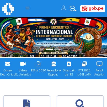
Previous
Next
Correo
Videos
PER al 2036
Repositorio
Directorio
POI 2025
Portal
Electrónico
Edutalentos
Regional
de IIEE
UGEL JAEN
Anterior