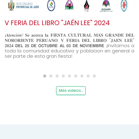
V FERIA DEL LIBRO "JAÉN LEE" 2024
𝐂
𝐌
¡𝑨𝒕𝒆𝒏𝒄𝒊𝒐́𝒏! 𝐒𝐞 𝐚𝐜𝐞𝐫𝐜𝐚 𝐥𝐚 𝐅𝐈𝐄𝐒𝐓𝐀 𝐂𝐔𝐋𝐓𝐔𝐑𝐀𝐋 𝐌𝐀́𝐒 𝐆𝐑𝐀𝐍𝐃𝐄 𝐃𝐄𝐋
𝐍𝐎𝐑𝐎𝐑𝐈𝐄𝐍𝐓𝐄 𝐏𝐄𝐑𝐔𝐀𝐍𝐎: 𝐕 𝐅𝐄𝐑𝐈𝐀 𝐃𝐄𝐋 𝐋𝐈𝐁𝐑𝐎 "𝐉𝐀𝐄́𝐍 𝐋𝐄𝐄"
A
𝟐𝟎𝟐𝟒 𝗗𝗘𝗟 𝟮𝟱 𝗗𝗘 𝗢𝗖𝗧𝗨𝗕𝗥𝗘 𝗔𝗟 𝟬𝟯 𝗗𝗘 𝗡𝗢𝗩𝗜𝗘𝗠𝗕𝗥𝗘 ¡Invitamos a
G
toda la comunidad educativa y poblacion en general a
I
ser parte de esta gran fiesta!
d
d
Anterior
Siguie
m
A
d
a
e
p
s
p
u
e
R
M
d