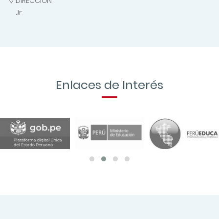
Jr.
+
−
Leaflet
| ©
Gobierno Regional Cajamarca
Contáctanos