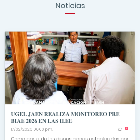
Noticias
𝐔𝐆𝐄𝐋 𝐉𝐀𝐄́𝐍 𝐑𝐄𝐀𝐋𝐈𝐙𝐀 𝐌𝐎𝐍𝐈𝐓𝐎𝐑𝐄𝐎 𝐏𝐑𝐄
𝐁𝐈𝐀𝐄 𝟐𝟎𝟐𝟔 𝐄𝐍 𝐋𝐀𝐒 𝐈𝐈.𝐄𝐄
17/02/2026 06:00 p.m.
Como parte de las disposiciones establecidas por