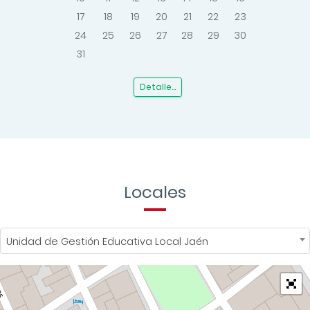
Audios
GOBIERNO REGIONAL COORDINA E…
29/01/2020
00:39
Agenda
Todos
«
Agosto 2026
»
Lu
Ma
Mi
Ju
Vi
Sa
Do